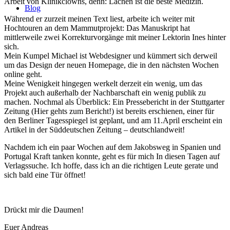
Arbeit von Klinikclowns, denn: Lachen ist die beste Medizin.
Blog
Während er zurzeit meinen Text liest, arbeite ich weiter mit
Hochtouren an dem Mammutprojekt: Das Manuskript hat
mittlerweile zwei Korrekturvorgänge mit meiner Lektorin Ines hinter
sich.
Mein Kumpel Michael ist Webdesigner und kümmert sich derweil
um das Design der neuen Homepage, die in den nächsten Wochen
online geht.
Meine Wenigkeit hingegen werkelt derzeit ein wenig, um das
Projekt auch außerhalb der Nachbarschaft ein wenig publik zu
machen. Nochmal als Überblick: Ein Pressebericht in der Stuttgarter
Zeitung (Hier gehts zum Bericht!) ist bereits erschienen, einer für
den Berliner Tagesspiegel ist geplant, und am 11.April erscheint ein
Artikel in der Süddeutschen Zeitung – deutschlandweit!
Nachdem ich ein paar Wochen auf dem Jakobsweg in Spanien und
Portugal Kraft tanken konnte, geht es für mich In diesen Tagen auf
Verlagssuche. Ich hoffe, dass ich an die richtigen Leute gerate und
sich bald eine Tür öffnet!
Drückt mir die Daumen!
Euer Andreas